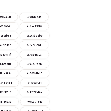
0cc56a08
0x0cfd0e4b
06369664
0x1ae256f8
1c8c5b6a
0x2c4beeb9
6e2f5407
0x8c77e97f
8ea0914f
0x45a43a0a
80bf5df8
0x93c27deb
421e999c
0x502bfbb0
671da4d4
0x4088f6a1
4338f2d2
0x17598d2a
51756e3a
0x8039134b
a1b75662
0xa608beb7