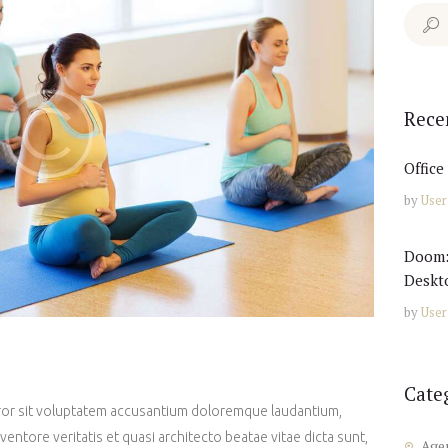
Search
for:
Rece
Office
by
User
Doom:
Deskt
by
User
Cate
error sit voluptatem accusantium doloremque laudantium,
ventore veritatis et quasi architecto beatae vitae dicta sunt,
Age