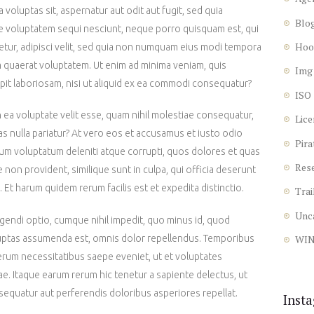
oluptas sit, aspernatur aut odit aut fugit, sed quia
Blo
e voluptatem sequi nesciunt, neque porro quisquam est, qui
Hoo
etur, adipisci velit, sed quia non numquam eius modi tempora
m quaerat voluptatem. Ut enim ad minima veniam, quis
Img
pit laboriosam, nisi ut aliquid ex ea commodi consequatur?
ISO
n ea voluptate velit esse, quam nihil molestiae consequatur,
Lice
as nulla pariatur? At vero eos et accusamus et iusto odio
Pira
ium voluptatum deleniti atque corrupti, quos dolores et quas
Res
 non provident, similique sunt in culpa, qui officia deserunt
. Et harum quidem rerum facilis est et expedita distinctio.
Trai
Unc
gendi optio, cumque nihil impedit, quo minus id, quod
uptas assumenda est, omnis dolor repellendus. Temporibus
WI
rerum necessitatibus saepe eveniet, ut et voluptates
e. Itaque earum rerum hic tenetur a sapiente delectus, ut
nsequatur aut perferendis doloribus asperiores repellat.
Inst