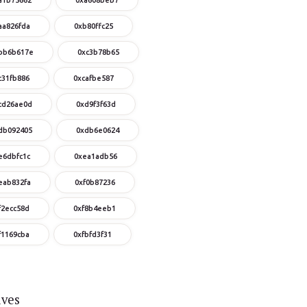
aa826fda
0xb80ffc25
bb6b617e
0xc3b78b65
c31fb886
0xcafbe587
cd26ae0d
0xd9f3f63d
db092405
0xdb6e0624
e6dbfc1c
0xea1adb56
eab832fa
0xf0b87236
f2ecc58d
0xf8b4eeb1
f1169cba
0xfbfd3f31
ives