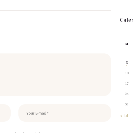
Cale
M
3
10
17
24
31
« Jul