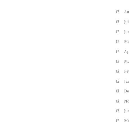
Au
Ju
Ju
M
Ap
M
Fe
Ja
De
N
Ju
M