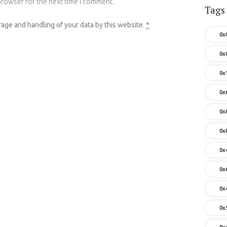
browser for the next time I comment.
Tags
rage and handling of your data by this website.
*
0x
0x
0x
0x
0x
0x
0x
0x
0x
0x
0x