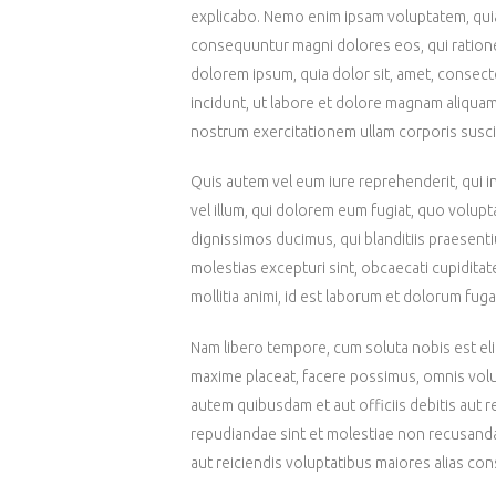
explicabo. Nemo enim ipsam voluptatem, quia v
consequuntur magni dolores eos, qui ration
dolorem ipsum, quia dolor sit, amet, consect
incidunt, ut labore et dolore magnam aliqua
nostrum exercitationem ullam corporis susci
Quis autem vel eum iure reprehenderit, qui i
vel illum, qui dolorem eum fugiat, quo volupt
dignissimos ducimus, qui blanditiis praesent
molestias excepturi sint, obcaecati cupiditate
mollitia animi, id est laborum et dolorum fuga
Nam libero tempore, cum soluta nobis est eli
maxime placeat, facere possimus, omnis vol
autem quibusdam et aut officiis debitis aut 
repudiandae sint et molestiae non recusanda
aut reiciendis voluptatibus maiores alias co