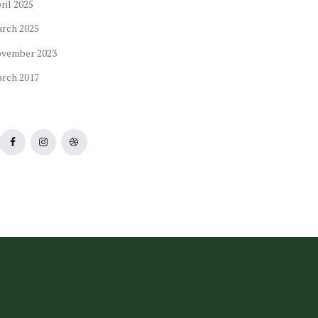
ril
2025
arch
2025
ovember
2023
arch
2017