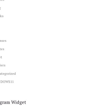
g
ks
nses
tes
et
lers
ategorized
NDOWS11
agram Widget