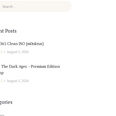
nt Posts
 365 Clean ISO {m0nkrus}
 2
August 5, 2026
 The Dark Ages – Premium Edition
op
 2
August 5, 2026
gories
nts