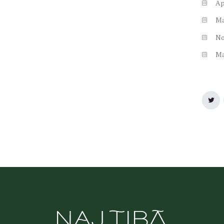
Ap
M
N
M