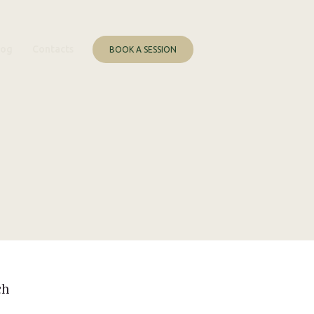
log
Contacts
BOOK A SESSION
ch