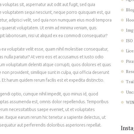
oluptas sit, aspernatur aut odit aut fugit, sed quia
Blo
e voluptatem sequi nesciunt, neque porro quisquam est, qui
Hoo
etur, adipisci velit, sed quia non numquam eius modi tempora
m quaerat voluptatem. Ut enim ad minima veniam, quis
Img
pit laboriosam, nisi ut aliquid ex ea commodi consequatur?
ISO
n ea voluptate velit esse, quam nihil molestiae consequatur,
Lice
as nulla pariatur? At vero eos et accusamus et iusto odio
Pira
ium voluptatum deleniti atque corrupti, quos dolores et quas
Res
 non provident, similique sunt in culpa, qui officia deserunt
. Et harum quidem rerum facilis est et expedita distinctio.
Trai
Unc
gendi optio, cumque nihil impedit, quo minus id, quod
uptas assumenda est, omnis dolor repellendus. Temporibus
WI
rerum necessitatibus saepe eveniet, ut et voluptates
e. Itaque earum rerum hic tenetur a sapiente delectus, ut
nsequatur aut perferendis doloribus asperiores repellat.
Inst