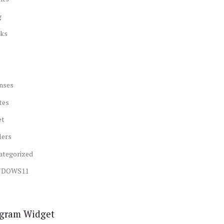
g
ks
nses
tes
et
lers
ategorized
NDOWS11
agram Widget