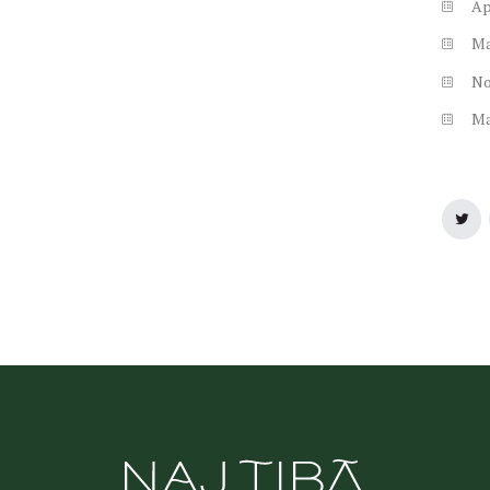
Ap
M
N
M