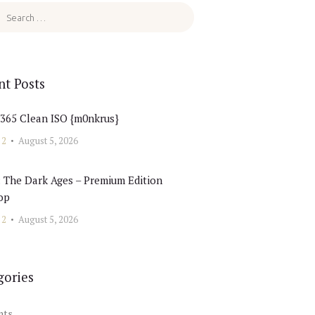
nt Posts
 365 Clean ISO {m0nkrus}
 2
August 5, 2026
 The Dark Ages – Premium Edition
op
 2
August 5, 2026
gories
nts