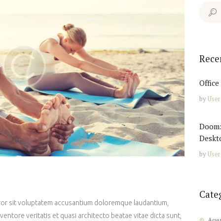
Search
for:
Rece
Office
by
User
Doom:
Deskt
by
User
Cate
error sit voluptatem accusantium doloremque laudantium,
ventore veritatis et quasi architecto beatae vitae dicta sunt,
Age