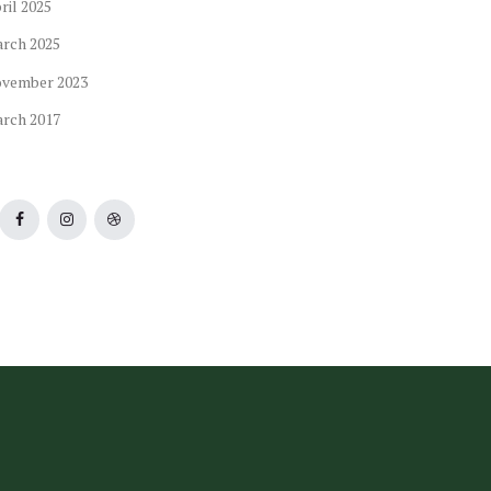
ril
2025
arch
2025
ovember
2023
arch
2017