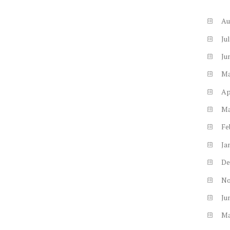
Au
Ju
Ju
M
Ap
M
Fe
Ja
De
N
Ju
M