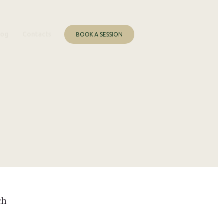
log
Contacts
BOOK A SESSION
ch