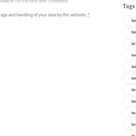
browser for the next time I comment.
Tags
rage and handling of your data by this website.
*
0x
0x
0x
0x
0x
0x
0x
0x
0x
0x
0x