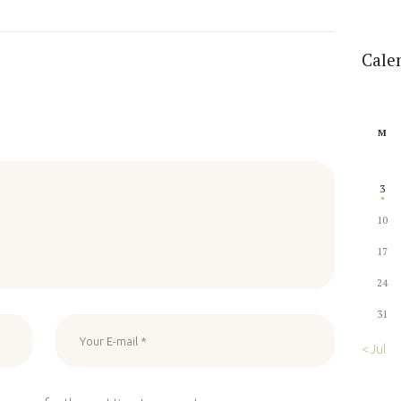
Cale
M
3
10
17
24
31
« Jul