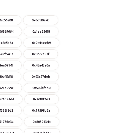
0cc56a08
0x0cfd0e4b
06369664
0x1ae256f8
1c8c5b6a
0x2c4beeb9
6e2f5407
0x8c77e97f
8ea0914f
0x45a43a0a
80bf5df8
0x93c27deb
421e999c
0x502bfbb0
671da4d4
0x4088f6a1
4338f2d2
0x17598d2a
51756e3a
0x8039134b
a1b75662
0xa608beb7