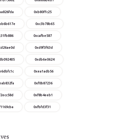
aa826fda
0xb80ffc25
bb6b617e
0xc3b78b65
c31fb886
0xcafbe587
cd26ae0d
0xd9f3f63d
db092405
0xdb6e0624
e6dbfc1c
0xea1adb56
eab832fa
0xf0b87236
f2ecc58d
0xf8b4eeb1
f1169cba
0xfbfd3f31
ives