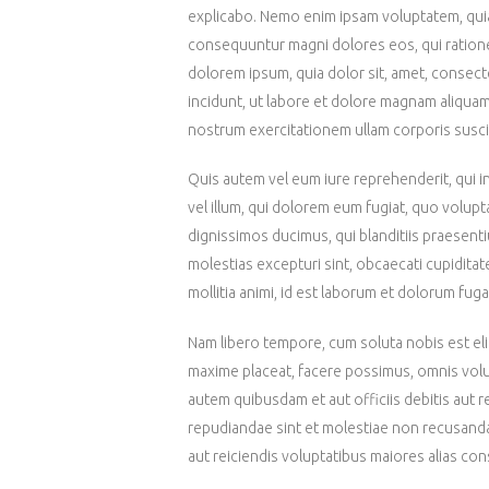
explicabo. Nemo enim ipsam voluptatem, quia v
consequuntur magni dolores eos, qui ration
dolorem ipsum, quia dolor sit, amet, consect
incidunt, ut labore et dolore magnam aliqua
nostrum exercitationem ullam corporis susci
Quis autem vel eum iure reprehenderit, qui i
vel illum, qui dolorem eum fugiat, quo volupt
dignissimos ducimus, qui blanditiis praesent
molestias excepturi sint, obcaecati cupiditate
mollitia animi, id est laborum et dolorum fuga
Nam libero tempore, cum soluta nobis est eli
maxime placeat, facere possimus, omnis vol
autem quibusdam et aut officiis debitis aut 
repudiandae sint et molestiae non recusanda
aut reiciendis voluptatibus maiores alias co